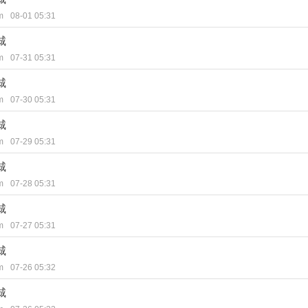
m
08-01 05:31
城
m
07-31 05:31
城
m
07-30 05:31
城
m
07-29 05:31
城
m
07-28 05:31
城
m
07-27 05:31
城
m
07-26 05:32
城