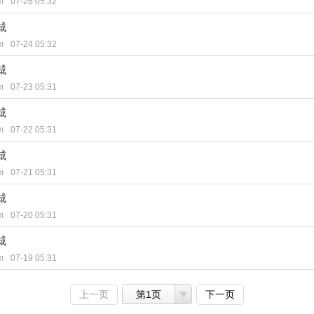
m
07-26 05:32
城
m
07-24 05:32
城
m
07-23 05:31
城
m
07-22 05:31
城
m
07-21 05:31
城
m
07-20 05:31
城
m
07-19 05:31
上一页
第1页
下一页